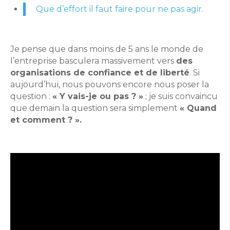
Que d’effort il faut faire pour ne pas agir.
Je pense que dans moins de 5 ans le monde de
l’entreprise basculera massivement vers
des
organisations de confiance et de liberté
. Si
aujourd’hui, nous pouvons encore nous poser la
question :
« Y vais-je ou pas ? »
; je suis convaincu
que demain la question sera simplement
« Quand
et comment ? ».