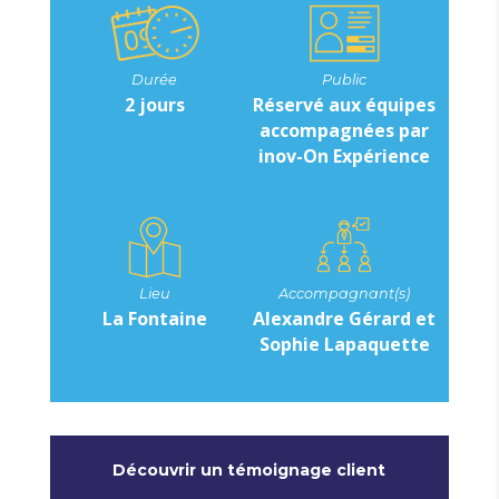
Durée
Public
2 jours
Réservé aux équipes
accompagnées par
inov-On Expérience
Lieu
Accompagnant(s)
La Fontaine
Alexandre Gérard et
Sophie Lapaquette
Découvrir un témoignage client