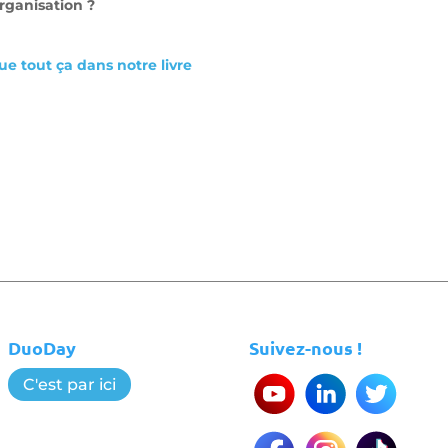
organisation ?
ue tout ça dans notre livre
DuoDay
Suivez-nous !
C'est par ici