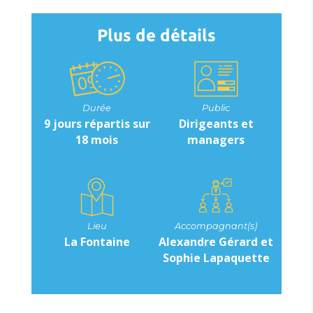
Plus de détails
Durée
Public
9 jours répartis sur
Dirigeants et
18 mois
managers
Lieu
Accompagnant(s)
La Fontaine
Alexandre Gérard et
Sophie Lapaquette